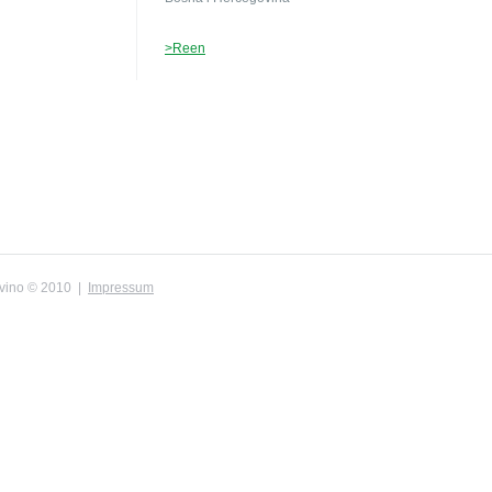
>Reen
ovino © 2010 |
Impressum