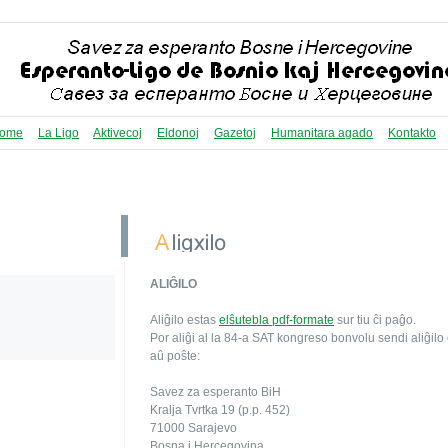
ome
La Ligo
Aktivecoj
Eldonoj
Gazetoj
Humanitara agado
Kontakto
ALIĜILO
Aliĝilo estas
elŝutebla pdf-formate
sur tiu ĉi paĝo.
Por aliĝi al la 84-a SAT kongreso bonvolu sendi aliĝilo
aû poŝte:
Savez za esperanto BiH
Kralja Tvrtka 19 (p.p. 452)
71000 Sarajevo
Bosna i Hercegovina