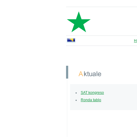
H
SAT kongreso
Ronda tablo