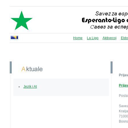
Home
La Ligo
Aktivecoj
Eldo
Prija
Prija
Jezik i AI
Posla
Savez
Kralja
71000
Bosna